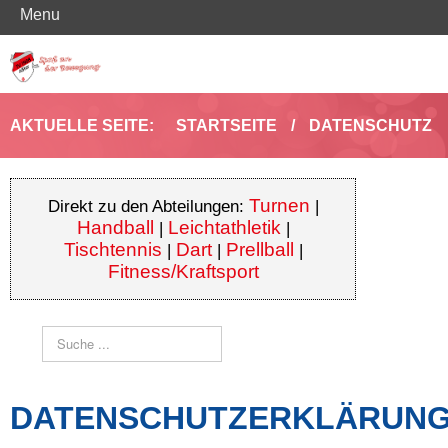
Menu
AKTUELLE SEITE:
STARTSEITE
/
DATENSCHUTZ
Turnen
Direkt zu den Abteilungen:
|
Handball
Leichtathletik
|
|
Tischtennis
Dart
Prellball
|
|
|
Fitness/Kraftsport
Suchen
DATENSCHUTZERKLÄRUN